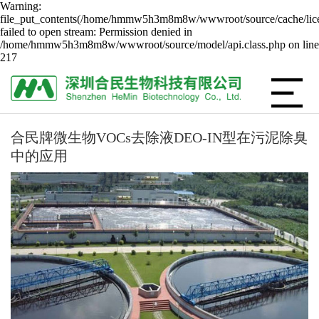
Warning:
file_put_contents(/home/hmmw5h3m8m8w/wwwroot/source/cache/lice
failed to open stream: Permission denied in
/home/hmmw5h3m8m8w/wwwroot/source/model/api.class.php on line
217
合民牌微生物VOCs去除液DEO-IN型在污泥除臭
中的应用